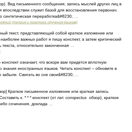
зор). Вид письменного сообщения; запись мыслей других лиц в
 впоследствии служит базой для восстановления первонач.
ко синтетическая переработка&#8230; …
нятий (теория и практика обучения языкам)
ый текст, представляющий собой краткое изложение или
 наиболее важных работ я пишу конспект, а затем критический
ть текста, относительно законченная …
х
конспект означает, что вскоре вам придется вплотную
го знания иностранных языков. Читать конспект – обновите в
о забыли. Сжигать во сне свои&#8230; …
обзор] Краткое письменное изложение или краткая запись
Составить к. * * * конспект (от лат. conspectus обзор), краткое
либо сочинения, доклада …