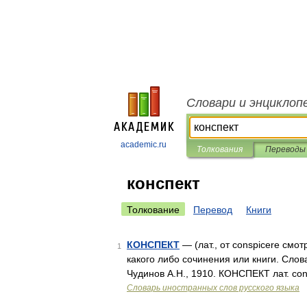
Словари и энциклоп
academic.ru
Толкования
Переводы
конспект
Толкование
Перевод
Книги
КОНСПЕКТ
— (лат., от conspicere смо
1
какого либо сочинения или книги. Слов
Чудинов А.Н., 1910. КОНСПЕКТ лат. con
Словарь иностранных слов русского языка