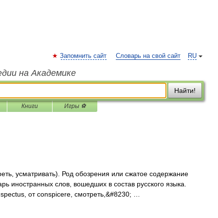
Запомнить сайт
Словарь на свой сайт
RU
едии на Академике
Найти!
Книги
Игры ⚽
треть, усматривать). Род обозрения или сжатое содержание
арь иностранных слов, вошедших в состав русского языка.
spectus, от conspicere, смотреть,&#8230; …