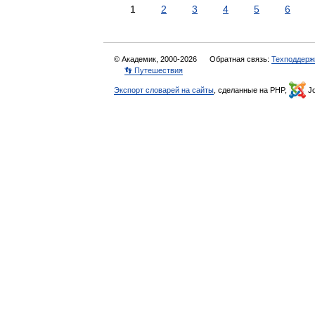
1
2
3
4
5
6
© Академик, 2000-2026
Обратная связь:
Техподдерж
👣 Путешествия
Экспорт словарей на сайты
, сделанные на PHP,
Jo