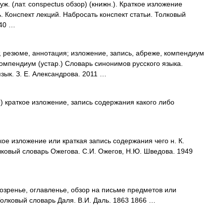
. (лат. conspectus обзор) (книжн.). Краткое изложение
 Конспект лекций. Набросать конспект статьи. Толковый
940 …
 резюме, аннотация; изложение, запись, абреже, компендиум
омпендиум (устар.) Словарь синонимов русского языка.
язык. З. Е. Александрова. 2011 …
р) краткое изложение, запись содержания какого либо
е изложение или краткая запись содержания чего н. К.
Толковый словарь Ожегова. С.И. Ожегов, Н.Ю. Шведова. 1949
озренье, оглавленье, обзор на письме предметов или
олковый словарь Даля. В.И. Даль. 1863 1866 …