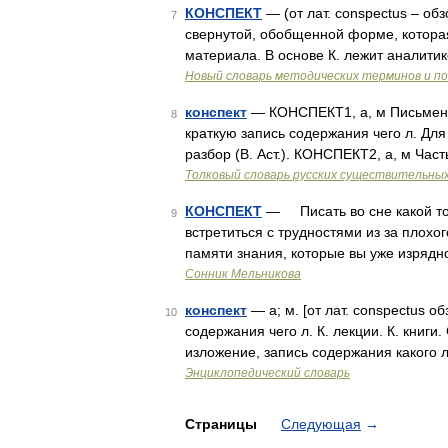
КОНСПЕКТ
— (от лат. conspectus – об
7
свернутой, обобщенной форме, которая
материала. В основе К. лежит аналити
Новый словарь методических терминов и по
конспект
— КОНСПЕКТ1, а, м Письменн
8
краткую запись содержания чего л. Для
разбор (В. Аст.). КОНСПЕКТ2, а, м Час
Толковый словарь русских существительны
КОНСПЕКТ
— Писать во сне какой то 
9
встретиться с трудностями из за плохо
памяти знания, которые вы уже изрядн
Сонник Мельникова
конспект
— а; м. [от лат. conspectus 
10
содержания чего л. К. лекции. К. книги. 
изложение, запись содержания какого 
Энциклопедический словарь
Страницы
Следующая
→