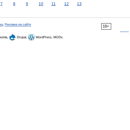
7
8
9
10
11
12
13
ка
,
Реклама на сайте
18+
omla,
Drupal,
WordPress, MODx.