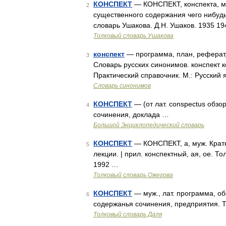
КОНСПЕКТ
— КОНСПЕКТ, конспекта, муж
2
существенного содержания чего нибудь.
словарь Ушакова. Д.Н. Ушаков. 1935 1
Толковый словарь Ушакова
конспект
— программа, план, реферат,
3
Словарь русских синонимов. конспект к
Практический справочник. М.: Русский 
Словарь синонимов
КОНСПЕКТ
— (от лат. conspectus обзо
4
сочинения, доклада …
Большой Энциклопедический словарь
КОНСПЕКТ
— КОНСПЕКТ, а, муж. Кратко
5
лекции. | прил. конспектный, ая, ое. 
1992 …
Толковый словарь Ожегова
КОНСПЕКТ
— муж., лат. программа, об
6
содержанья сочинения, предприятия. Т
Толковый словарь Даля